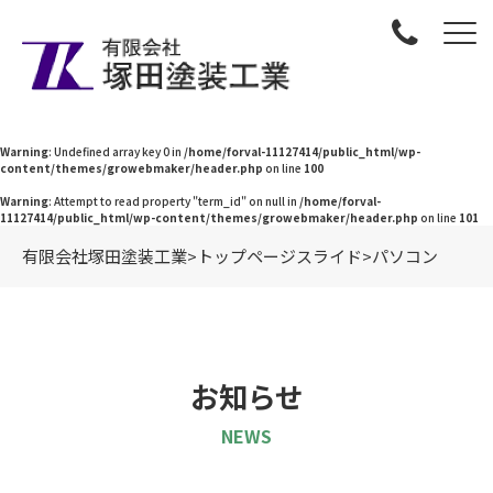
Warning
: Undefined array key 0 in
/home/forval-11127414/public_html/wp-
content/themes/growebmaker/header.php
on line
100
Warning
: Attempt to read property "term_id" on null in
/home/forval-
11127414/public_html/wp-content/themes/growebmaker/header.php
on line
101
有限会社塚田塗装工業
>
トップページスライド
>
パソコン
お知らせ
NEWS